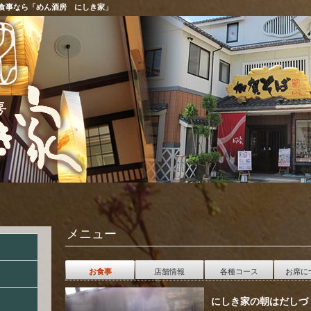
食事なら「めん酒房 にしき家」
メニュー
お食事
店舗情報
各種コース
お席に
にしき家の朝はだしづ