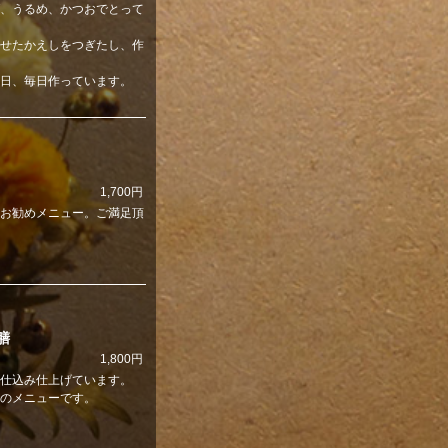
、うるめ、かつおでとって
せたかえしをつぎたし、作
日、毎日作っています。
1,700円
お勧めメニュー。ご満足頂
膳
1,800円
仕込み仕上げています。
のメニューです。