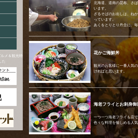
北海道、道南の昆布、さば
います。
ざるそばのお出しは、ねか
っています。
あくをとりとり丹念に、毎
花かご海鮮丼
観光のお客様に一番人気の
ければと思います。
海老フライとお刺身御
一つ一つ海老フライも店で
色々な料理を愉しめる人気