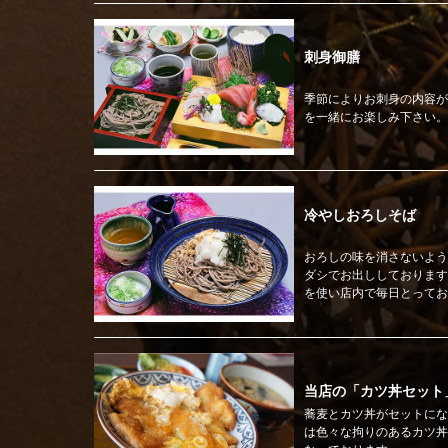
刺身御膳
季節によりお刺身の内容が
を一緒にお楽しみ下さい。
冷やしおろしそば
おろしの味を消さないよう
ダシでお出ししております
を使い店内で毎日とってお
当店の「カツ丼セット
蕎麦とカツ丼がセットにな
は色々な拘りのあるカツ丼